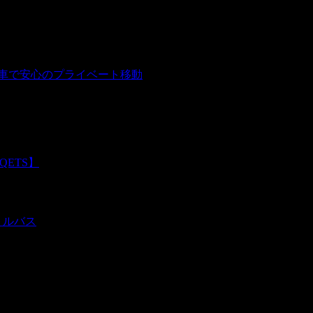
用車で安心のプライベート移動
QETS】
トルバス