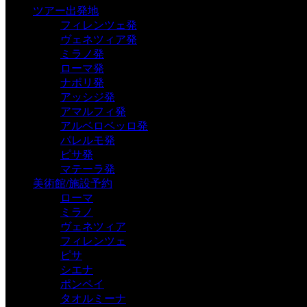
ツアー出発地
フィレンツェ発
ヴェネツィア発
ミラノ発
ローマ発
ナポリ発
アッシジ発
アマルフィ発
アルベロベッロ発
パレルモ発
ピサ発
マテーラ発
美術館/施設予約
ローマ
ミラノ
ヴェネツィア
フィレンツェ
ピサ
シエナ
ポンペイ
タオルミーナ