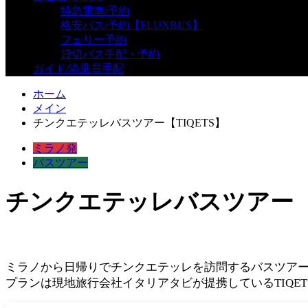
特急電車/予約
格安バス/予約【FLUXBUS】
フェリー予約
貸切バス手配・予約
ガイド/添乗員手配
ホーム
メイン
チンクエテッレバスツアー【TIQETS】
ミラノ発
バスツアー
チンクエテッレバスツアー【T
ミラノから日帰りでチンクエテッレを訪問するバスツア
プランは現地旅行会社イタリアタビが提携しているTIQ