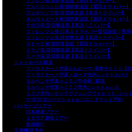
アッシジ発/貸切車送迎【英語ドライバー】
アルベロベッロ発/貸切車送迎【英語ドライバー】
ヴェネツィア発/貸切車送迎【英語ドライバー】
オルヴィエート発/貸切車送迎【英語ドライバー】
ナポリ発/貸切車送迎【英語ドライバー】
フィレンツェ発 日本人ドライバー貸切送迎｜専
フィレンツェ発/貸切車送迎【英語ドライバー】
マテーラ発/貸切車送迎【英語ドライバー】
ミラノ発/貸切車送迎【英語ドライバー】
ローマ発/貸切車送迎【英語ドライバー】
シャトルバス/鉄道
フィウミチーノ空港からローマ/ 電車チケット【TI
フィウミチーノ空港⇔ローマ市内 / シャトルバス
マルペンサ空港⇒ミラノ中央駅 / 鉄道
マルペンサ空港⇒ミラノ市内 / シャトルバス
ミラノ市内⇔セッラヴァッレアウトレット / シャ
ナポリ⇄ポンペイシャトルバス｜チケット予約
パッケージツアー
日本発着ツアー
イタリア発着ツアー
新婚旅行
交通機関/予約