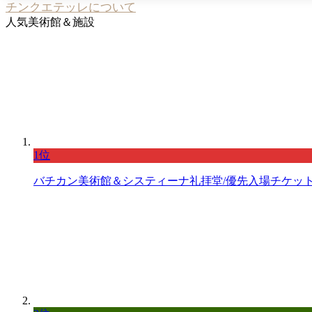
チンクエテッレについて
人気美術館＆施設
1位
バチカン美術館＆システィーナ礼拝堂/優先入場チケット【