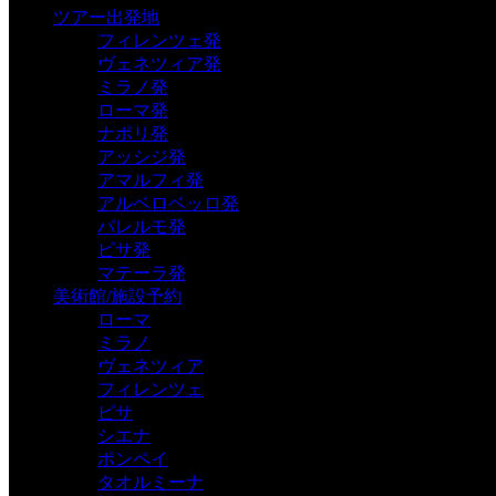
ツアー出発地
フィレンツェ発
ヴェネツィア発
ミラノ発
ローマ発
ナポリ発
アッシジ発
アマルフィ発
アルベロベッロ発
パレルモ発
ピサ発
マテーラ発
美術館/施設予約
ローマ
ミラノ
ヴェネツィア
フィレンツェ
ピサ
シエナ
ポンペイ
タオルミーナ