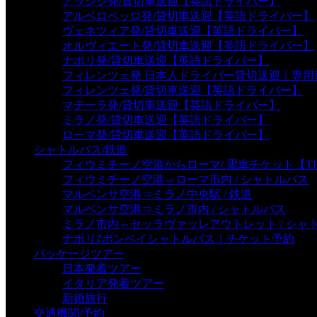
アッシジ発/貸切車送迎【英語ドライバー】
アルベロベッロ発/貸切車送迎【英語ドライバー】
ヴェネツィア発/貸切車送迎【英語ドライバー】
オルヴィエート発/貸切車送迎【英語ドライバー】
ナポリ発/貸切車送迎【英語ドライバー】
フィレンツェ発 日本人ドライバー貸切送迎｜専
フィレンツェ発/貸切車送迎【英語ドライバー】
マテーラ発/貸切車送迎【英語ドライバー】
ミラノ発/貸切車送迎【英語ドライバー】
ローマ発/貸切車送迎【英語ドライバー】
シャトルバス/鉄道
フィウミチーノ空港からローマ/ 電車チケット【TI
フィウミチーノ空港⇔ローマ市内 / シャトルバス
マルペンサ空港⇒ミラノ中央駅 / 鉄道
マルペンサ空港⇒ミラノ市内 / シャトルバス
ミラノ市内⇔セッラヴァッレアウトレット / シャ
ナポリ⇄ポンペイシャトルバス｜チケット予約
パッケージツアー
日本発着ツアー
イタリア発着ツアー
新婚旅行
交通機関/予約