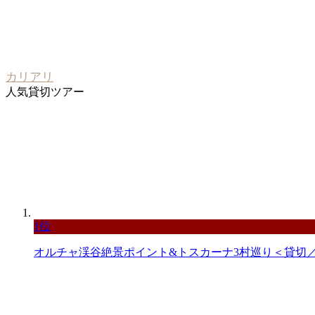
カリアリ
人気貸切ツアー
1位
オルチャ渓谷絶景ポイント&トスカーナ3村巡り＜貸切