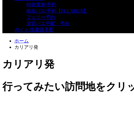
特急電車/予約
格安バス/予約【FLUXBUS】
フェリー予約
貸切バス手配・予約
ガイド/添乗員手配
ホーム
カリアリ発
カリアリ発
行ってみたい訪問地をクリ