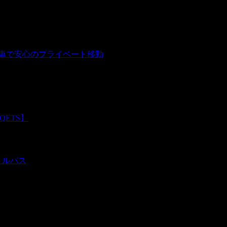
用車で安心のプライベート移動
QETS】
トルバス