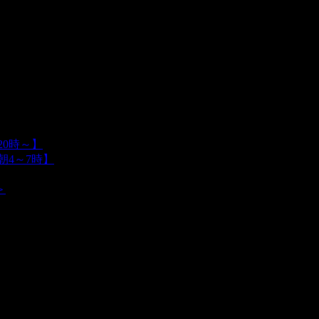
0時～】
朝4～7時】
＞