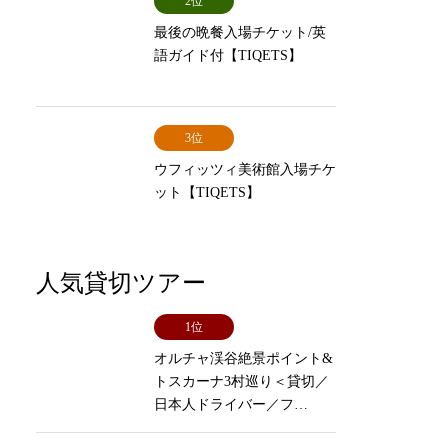
2位
最後の晩餐入場チケット/英
語ガイド付【TIQETS】
3位
ウフィッツィ美術館入場チケ
ット【TIQETS】
人気貸切ツアー
1位
オルチャ渓谷絶景ポイント&
トスカーナ3村巡り＜貸切／
日本人ドライバー／フ…