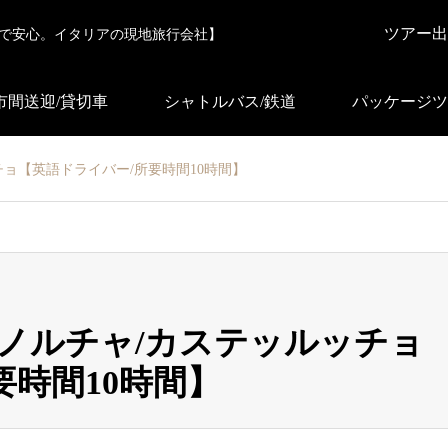
ツアー出
で安心。イタリアの現地旅行会社】
市間送迎/貸切車
シャトルバス/鉄道
パッケージツ
チョ【英語ドライバー/所要時間10時間】
/ノルチャ/カステッルッチョ
要時間10時間】