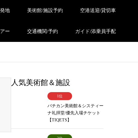
発地
美術館/施設予約
空港送迎/貸切車
アー
交通機関/予約
ガイド/添乗員手配
人気美術館＆施設
1位
バチカン美術館＆システィー
ナ礼拝堂/優先入場チケット
【TIQETS】