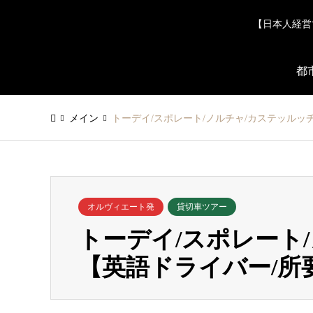
【日本人経営
都
メイン
トーデイ/スポレート/ノルチャ/カステッルッ
オルヴィエート発
貸切車ツアー
トーデイ/スポレート
【英語ドライバー/所