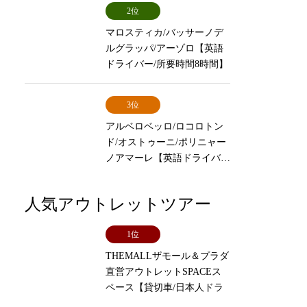
2位
マロスティカ/バッサーノデ
ルグラッパ/アーゾロ【英語
ドライバー/所要時間8時間】
3位
アルベロベッロ/ロコロトン
ド/オストゥーニ/ポリニャー
ノアマーレ【英語ドライバ…
人気アウトレットツアー
1位
THEMALLザモール＆プラダ
直営アウトレットSPACEス
ペース【貸切車/日本人ドラ
イバ…