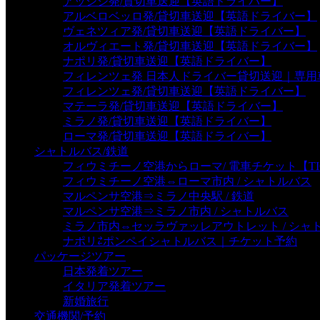
アッシジ発/貸切車送迎【英語ドライバー】
アルベロベッロ発/貸切車送迎【英語ドライバー】
ヴェネツィア発/貸切車送迎【英語ドライバー】
オルヴィエート発/貸切車送迎【英語ドライバー】
ナポリ発/貸切車送迎【英語ドライバー】
フィレンツェ発 日本人ドライバー貸切送迎｜専
フィレンツェ発/貸切車送迎【英語ドライバー】
マテーラ発/貸切車送迎【英語ドライバー】
ミラノ発/貸切車送迎【英語ドライバー】
ローマ発/貸切車送迎【英語ドライバー】
シャトルバス/鉄道
フィウミチーノ空港からローマ/ 電車チケット【TI
フィウミチーノ空港⇔ローマ市内 / シャトルバス
マルペンサ空港⇒ミラノ中央駅 / 鉄道
マルペンサ空港⇒ミラノ市内 / シャトルバス
ミラノ市内⇔セッラヴァッレアウトレット / シャ
ナポリ⇄ポンペイシャトルバス｜チケット予約
パッケージツアー
日本発着ツアー
イタリア発着ツアー
新婚旅行
交通機関/予約