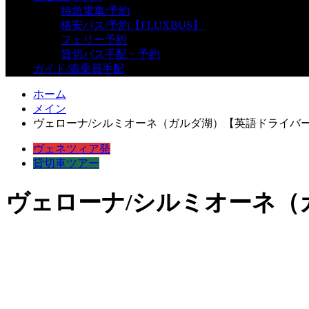
特急電車/予約
格安バス/予約【FLUXBUS】
フェリー予約
貸切バス手配・予約
ガイド/添乗員手配
ホーム
メイン
ヴェローナ/シルミオーネ（ガルダ湖）【英語ドライバー
ヴェネツィア発
貸切車ツアー
ヴェローナ/シルミオーネ（