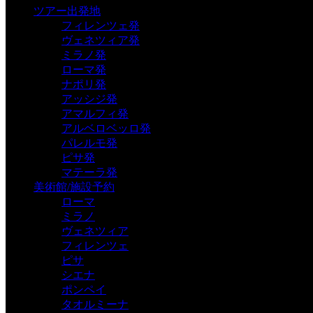
ツアー出発地
フィレンツェ発
ヴェネツィア発
ミラノ発
ローマ発
ナポリ発
アッシジ発
アマルフィ発
アルベロベッロ発
パレルモ発
ピサ発
マテーラ発
美術館/施設予約
ローマ
ミラノ
ヴェネツィア
フィレンツェ
ピサ
シエナ
ポンペイ
タオルミーナ