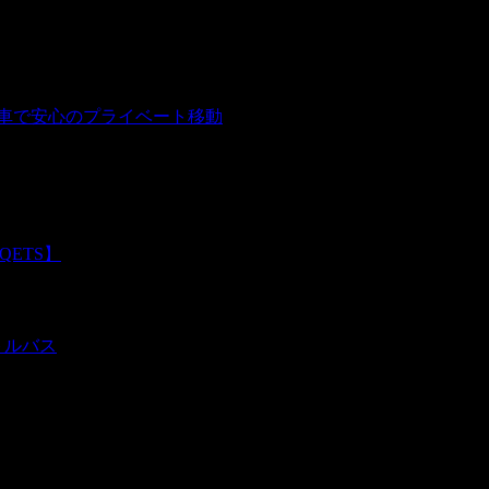
用車で安心のプライベート移動
QETS】
トルバス