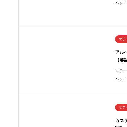
ベッ
マテ
アル
【英
マテ
ベッ
マテ
カス