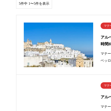
5件中 1〜5件を表示
マテ
アル
時間
マテ
ベッ
マテ
アル
マテ