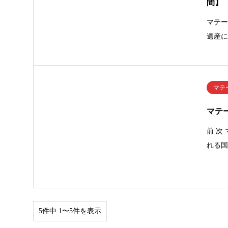
間】
マテー
遺産
マテ
マテ
前 次
れる
5件中 1〜5件を表示